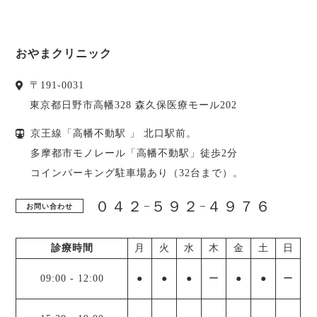
おやまクリニック
〒
191-0031
東京都
日野市
高幡328 森久保医療モール202
京王線「高幡不動駅 」 北口駅前。
多摩都市モノレール「高幡不動駅」徒歩2分
コインパーキング駐車場あり（32台まで）。
０４２−５９２−４９７６
お問い合わせ
診療時間
月
火
水
木
金
土
日
09:00
-
12:00
●
●
●
ー
●
●
ー