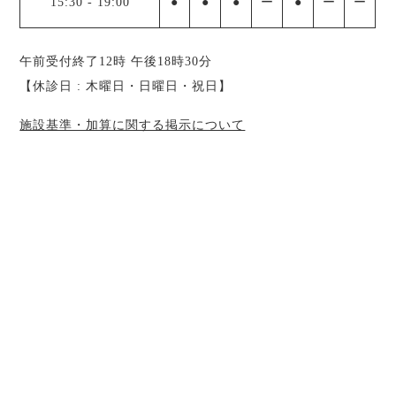
15:30
-
19:00
●
●
●
ー
●
ー
ー
午前受付終了12時 午後18時30分
【休診日 : 木曜日・日曜日・祝日】
施設基準・加算に関する掲示について